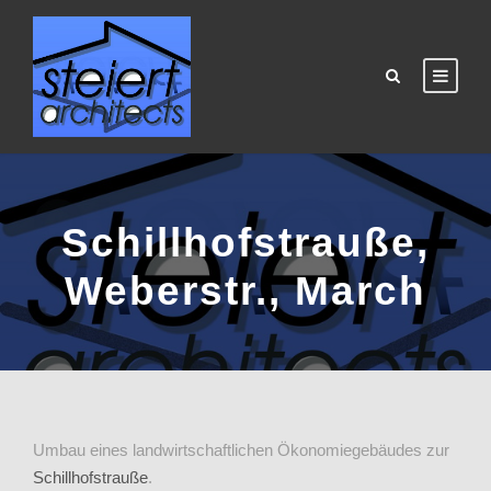
Schillhofstrauße,
Weberstr., March
Umbau eines landwirtschaftlichen Ökonomiegebäudes zur
Schillhofstrauße
.