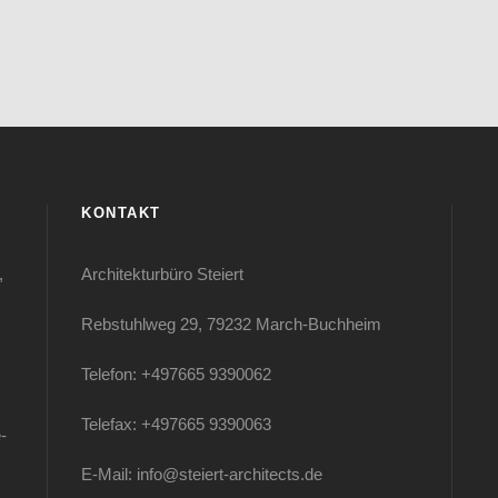
KONTAKT
,
Architekturbüro Steiert
Rebstuhlweg 29, 79232 March-Buchheim
Telefon: +497665 9390062
Telefax: +497665 9390063
-
E-Mail: info@steiert-architects.de